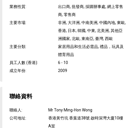
業務性質
:
出口商, 批發商, 採購辦事處, 網上零售
商, 零售商
主要市場
:
非洲, 大洋洲, 中南美洲, 中國內地, 東歐,
香港, 日本, 韓國, 中東, 北美洲, 其他亞
洲國家, 北歐, 東南亞, 臺灣, 西歐
主要分類
:
家居用品和生活必需品, 禮品，玩具及
體育用品
員工人數 (香港)
:
6 - 10
成立年份
:
2009
聯絡資料
聯絡人
:
Mr Tony Ming-Hon Wong
公司地址
:
香港黃竹坑 香葉道38號 啟時深灣大廈10樓
A室