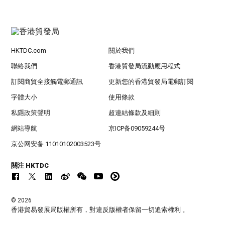
HKTDC.com
關於我們
聯絡我們
香港貿發局流動應用程式
訂閱商貿全接觸電郵通訊
更新您的香港貿發局電郵訂閱
字體大小
使用條款
私隱政策聲明
超連結條款及細則
網站導航
京ICP备09059244号
京公网安备 11010102003523号
關注 HKTDC
© 2026
香港貿易發展局版權所有，對違反版權者保留一切追索權利 。