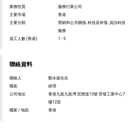
業務性質
:
服務行業公司
主要市場
:
香港
主要分類
:
營銷和公共關係, 科技及研發, 資訊科技
服務
員工人數 (香港)
:
1 - 5
聯絡資料
聯絡人
:
鄭永燊先生
職銜
:
經理
公司地址
:
香港九龍九龍灣 宏開道13號 景發工業中心7
樓12室
國家 / 地區
:
香港