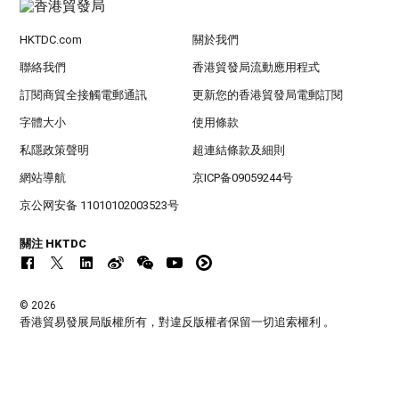
HKTDC.com
關於我們
聯絡我們
香港貿發局流動應用程式
訂閱商貿全接觸電郵通訊
更新您的香港貿發局電郵訂閱
字體大小
使用條款
私隱政策聲明
超連結條款及細則
網站導航
京ICP备09059244号
京公网安备 11010102003523号
關注 HKTDC
© 2026
香港貿易發展局版權所有，對違反版權者保留一切追索權利 。