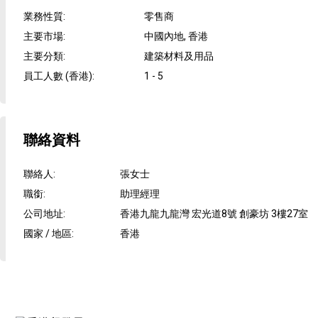
業務性質
:
零售商
主要市場
:
中國內地, 香港
主要分類
:
建築材料及用品
員工人數 (香港)
:
1 - 5
聯絡資料
聯絡人
:
張女士
職銜
:
助理經理
公司地址
:
香港九龍九龍灣 宏光道8號 創豪坊 3樓27室
國家 / 地區
:
香港