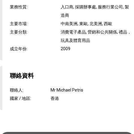
業務性質
:
入口商, 採購辦事處, 服務行業公司, 製
造商
主要市場
:
中南美洲, 東歐, 北美洲, 西歐
主要分類
:
消費電子產品, 營銷和公共關係, 禮品，
玩具及體育用品
成立年份
:
2009
聯絡資料
聯絡人
:
Mr Michael Petris
國家 / 地區
:
香港