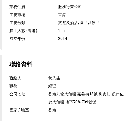
業務性質
:
服務行業公司
主要市場
:
香港
主要分類
:
旅遊及酒店, 食品及飲品
員工人數 (香港)
:
1 - 5
成立年份
:
2014
聯絡資料
聯絡人
:
黃先生
職銜
:
經理
公司地址
:
香港九龍大角咀 嘉善街18號 利奧坊‧凱岸位
於大角咀 地下708-709號舖
國家 / 地區
:
香港