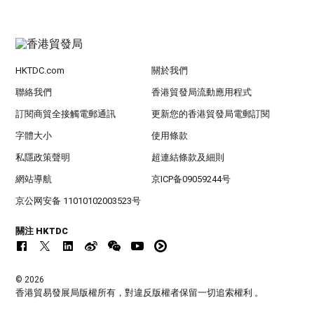
HKTDC.com
關於我們
聯絡我們
香港貿發局流動應用程式
訂閱商貿全接觸電郵通訊
更新您的香港貿發局電郵訂閱
字體大小
使用條款
私隱政策聲明
超連結條款及細則
網站導航
京ICP备09059244号
京公网安备 11010102003523号
關注 HKTDC
© 2026
香港貿易發展局版權所有，對違反版權者保留一切追索權利 。