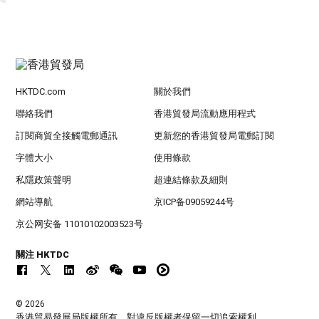
HKTDC.com
關於我們
聯絡我們
香港貿發局流動應用程式
訂閱商貿全接觸電郵通訊
更新您的香港貿發局電郵訂閱
字體大小
使用條款
私隱政策聲明
超連結條款及細則
網站導航
京ICP备09059244号
京公网安备 11010102003523号
關注 HKTDC
© 2026
香港貿易發展局版權所有，對違反版權者保留一切追索權利 。