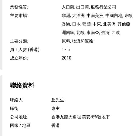
業務性質
:
入口商, 出口商, 服務行業公司
主要市場
:
非洲, 大洋洲, 中南美洲, 中國內地, 東歐,
香港, 日本, 韓國, 中東, 北美洲, 其他亞
洲國家, 北歐, 東南亞, 臺灣, 西歐
主要分類
:
原料, 物流和運輸
員工人數 (香港)
:
1 - 5
成立年份
:
2010
聯絡資料
聯絡人
:
丘先生
職銜
:
東主
公司地址
:
香港九龍大角咀 美安街6號地下
國家 / 地區
:
香港