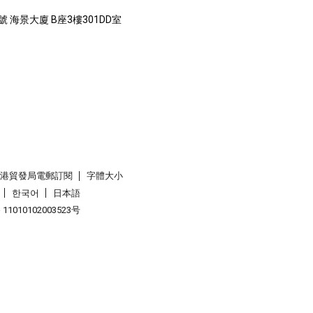
號 海景大廈 B座3樓301DD室
香港貿發局電郵訂閱
字體大小
한국어
日本語
1010102003523号