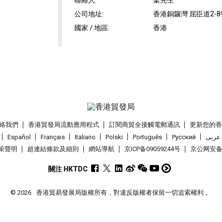
聯絡人
:
梁先生
公司地址
:
香港銅鑼灣 屈臣道2-8
國家 / 地區
:
香港
絡我們
香港貿發局流動應用程式
訂閱商貿全接觸電郵通訊
更新您的
Español
Français
Italiano
Polski
Português
Pусский
عربى
策聲明
超連結條款及細則
網站導航
京ICP备09059244号
京公网安备 1
關注 HKTDC
© 2026
香港貿易發展局版權所有，對違反版權者保留一切追索權利 。