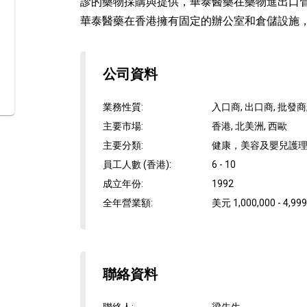
診的藥物採購與提供，華泰醫藥在藥物進出口
華泰醫藥在香港擁有固定的辦公室和倉儲設施，並
公司資料
業務性質
:
入口商, 出口商, 批發
主要市場
:
香港, 北美洲, 西歐
主要分類
:
健康，美容及嬰兒護理,
員工人數 (香港)
:
6 - 10
成立年份
:
1992
全年營業額
:
美元 1,000,000 - 4,999
聯絡資料