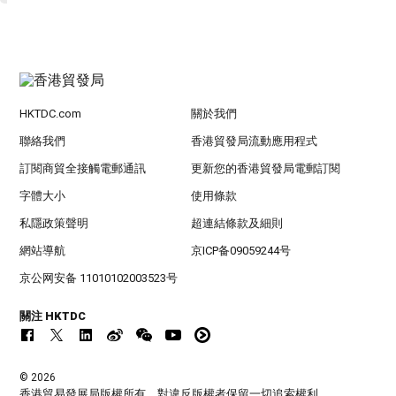
HKTDC.com
關於我們
聯絡我們
香港貿發局流動應用程式
訂閱商貿全接觸電郵通訊
更新您的香港貿發局電郵訂閱
字體大小
使用條款
私隱政策聲明
超連結條款及細則
網站導航
京ICP备09059244号
京公网安备 11010102003523号
關注 HKTDC
© 2026
香港貿易發展局版權所有，對違反版權者保留一切追索權利 。