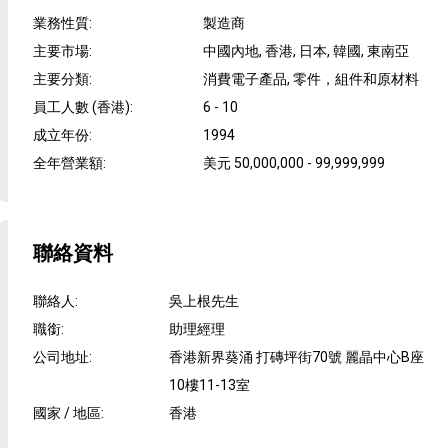
業務性質
:
製造商
主要市場
:
中國內地, 香港, 日本, 韓國, 東南亞
主要分類
:
消費電子產品, 零件，組件和原材料
員工人數 (香港)
:
6 - 10
成立年份
:
1994
全年營業額
:
美元 50,000,000 - 99,999,999
聯絡資料
聯絡人
:
吳上根先生
職銜
:
助理經理
公司地址
:
香港新界葵涌 打磚坪街70號 麗晶中心B座
10樓11-13室
國家 / 地區
:
香港