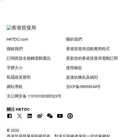
HKTDC.com
關於我們
聯絡我們
香港貿發局流動應用程式
訂閱商貿全接觸電郵通訊
更新您的香港貿發局電郵訂閱
字體大小
使用條款
私隱政策聲明
超連結條款及細則
網站導航
京ICP备09059244号
京公网安备 11010102003523号
關注 HKTDC
© 2026
香港貿易發展局版權所有，對違反版權者保留一切追索權利 。