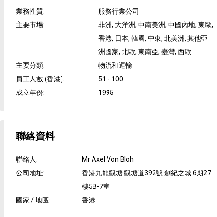
業務性質
:
服務行業公司
主要市場
:
非洲, 大洋洲, 中南美洲, 中國內地, 東歐,
香港, 日本, 韓國, 中東, 北美洲, 其他亞
洲國家, 北歐, 東南亞, 臺灣, 西歐
主要分類
:
物流和運輸
員工人數 (香港)
:
51 - 100
成立年份
:
1995
聯絡資料
聯絡人
:
Mr Axel Von Bloh
公司地址
:
香港九龍觀塘 觀塘道392號 創紀之城 6期27
樓5B-7室
國家 / 地區
:
香港