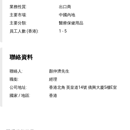
業務性質
:
出口商
主要市場
:
中國內地
主要分類
:
醫療保健用品
員工人數 (香港)
:
1 - 5
聯絡資料
聯絡人
:
顏仲濟先生
職銜
:
經理
公司地址
:
香港北角 英皇道14號 僑興大廈5樓E室
國家 / 地區
:
香港