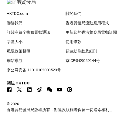
HKTDC.com
關於我們
聯絡我們
香港貿發局流動應用程式
訂閱商貿全接觸電郵通訊
更新您的香港貿發局電郵訂閱
字體大小
使用條款
私隱政策聲明
超連結條款及細則
網站導航
京ICP备09059244号
京公网安备 11010102003523号
關注 HKTDC
© 2026
香港貿易發展局版權所有，對違反版權者保留一切追索權利 。