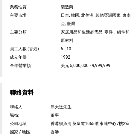
業務性質
:
製造商
主要市場
:
日本, 韓國, 北美洲, 其他亞洲國家, 東南
亞, 臺灣
主要分類
:
家居用品和生活必需品, 零件，組件和
原材料
員工人數 (香港)
:
6 - 10
成立年份
:
1992
全年營業額
:
美元 5,000,000 - 9,999,999
聯絡資料
聯絡人
:
洪天送先生
職銜
:
董事
公司地址
:
香港鰂魚涌 英皇道1065號 東達中心7樓2室
國家 / 地區
:
香港