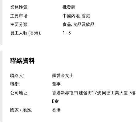
業務性質
:
批發商
主要市場
:
中國內地, 香港
主要分類
:
食品, 食品及飲品
員工人數 (香港)
:
1 - 5
聯絡資料
聯絡人
:
羅愛金女士
職銜
:
董事
公司地址
:
香港新界屯門 建發街17號 同德工業大廈 7樓
E室
國家 / 地區
:
香港