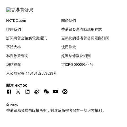
HKTDC.com
關於我們
聯絡我們
香港貿發局流動應用程式
訂閱商貿全接觸電郵通訊
更新您的香港貿發局電郵訂閱
字體大小
使用條款
私隱政策聲明
超連結條款及細則
網站導航
京ICP备09059244号
京公网安备 11010102003523号
關注 HKTDC
© 2026
香港貿易發展局版權所有，對違反版權者保留一切追索權利 。