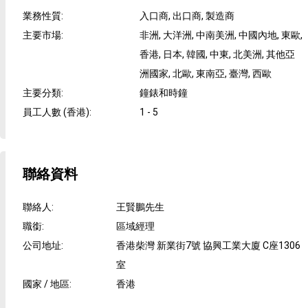
業務性質
:
入口商, 出口商, 製造商
主要市場
:
非洲, 大洋洲, 中南美洲, 中國內地, 東歐,
香港, 日本, 韓國, 中東, 北美洲, 其他亞
洲國家, 北歐, 東南亞, 臺灣, 西歐
主要分類
:
鐘錶和時鐘
員工人數 (香港)
:
1 - 5
聯絡資料
聯絡人
:
王賢鵬先生
職銜
:
區域經理
公司地址
:
香港柴灣 新業街7號 協興工業大廈 C座1306
室
國家 / 地區
:
香港