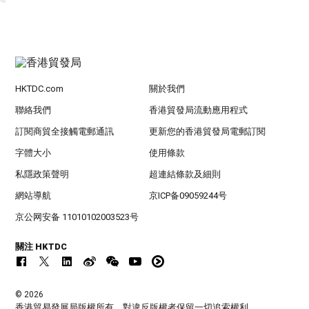
HKTDC.com
關於我們
聯絡我們
香港貿發局流動應用程式
訂閱商貿全接觸電郵通訊
更新您的香港貿發局電郵訂閱
字體大小
使用條款
私隱政策聲明
超連結條款及細則
網站導航
京ICP备09059244号
京公网安备 11010102003523号
關注 HKTDC
© 2026
香港貿易發展局版權所有，對違反版權者保留一切追索權利 。