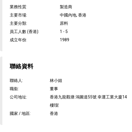
業務性質
:
製造商
主要市場
:
中國內地, 香港
主要分類
:
原料
員工人數 (香港)
:
1 - 5
成立年份
:
1989
聯絡資料
聯絡人
:
林小姐
職銜
:
董事
公司地址
:
香港九龍觀塘 鴻圖道55號 幸運工業大廈14
樓I室
國家 / 地區
:
香港