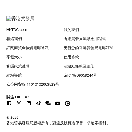
HKTDC.com
關於我們
聯絡我們
香港貿發局流動應用程式
訂閱商貿全接觸電郵通訊
更新您的香港貿發局電郵訂閱
字體大小
使用條款
私隱政策聲明
超連結條款及細則
網站導航
京ICP备09059244号
京公网安备 11010102003523号
關注 HKTDC
© 2026
香港貿易發展局版權所有，對違反版權者保留一切追索權利 。