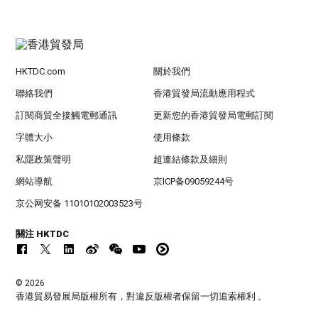
HKTDC.com
關於我們
聯絡我們
香港貿發局流動應用程式
訂閱商貿全接觸電郵通訊
更新您的香港貿發局電郵訂閱
字體大小
使用條款
私隱政策聲明
超連結條款及細則
網站導航
京ICP备09059244号
京公网安备 11010102003523号
關注 HKTDC
© 2026
香港貿易發展局版權所有，對違反版權者保留一切追索權利 。