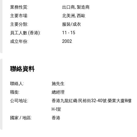
業務性質
:
出口商, 製造商
主要市場
:
北美洲, 西歐
主要分類
:
服裝/成衣
員工人數 (香港)
:
11 - 15
成立年份
:
2002
聯絡資料
聯絡人
:
施先生
職銜
:
總經理
公司地址
:
香港九龍紅磡 民裕街32-40號 榮業大廈8樓
H-I室
國家 / 地區
:
香港