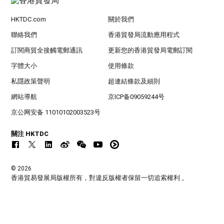
HKTDC.com
關於我們
聯絡我們
香港貿發局流動應用程式
訂閱商貿全接觸電郵通訊
更新您的香港貿發局電郵訂閱
字體大小
使用條款
私隱政策聲明
超連結條款及細則
網站導航
京ICP备09059244号
京公网安备 11010102003523号
關注 HKTDC
© 2026
香港貿易發展局版權所有，對違反版權者保留一切追索權利 。