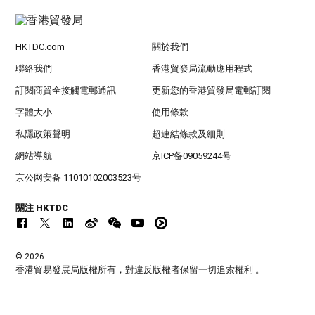
HKTDC.com
關於我們
聯絡我們
香港貿發局流動應用程式
訂閱商貿全接觸電郵通訊
更新您的香港貿發局電郵訂閱
字體大小
使用條款
私隱政策聲明
超連結條款及細則
網站導航
京ICP备09059244号
京公网安备 11010102003523号
關注 HKTDC
© 2026
香港貿易發展局版權所有，對違反版權者保留一切追索權利 。