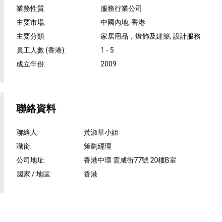
業務性質
:
服務行業公司
主要市場
:
中國內地, 香港
主要分類
:
家居用品，燈飾及建築, 設計服務
員工人數 (香港)
:
1 - 5
成立年份
:
2009
聯絡資料
聯絡人
:
黃淑華小姐
職銜
:
策劃經理
公司地址
:
香港中環 雲咸街77號 20樓B室
國家 / 地區
:
香港