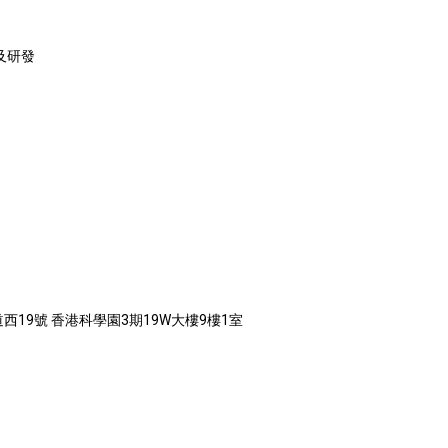
及研發
西19號 香港科學園3期19W大樓9樓1室