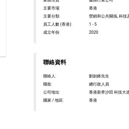
業務性質
:
服務行業公司
主要市場
:
香港
主要分類
:
營銷和公共關係, 科技
員工人數 (香港)
:
1 - 5
成立年份
:
2020
聯絡資料
聯絡人
:
劉劍鋒先生
職銜
:
總行政人員
公司地址
:
香港新界沙田 科技大道
國家 / 地區
:
香港