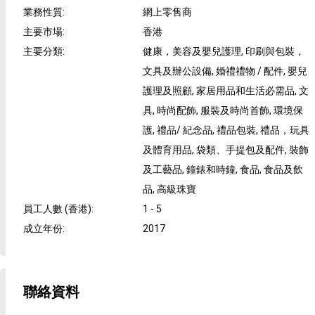
業務性質
:
網上零售商
主要市場
:
香港
主要分類
:
健康，美容及嬰兒護理, 印刷與包裝，
文具及辦公設備, 婚禮禮物 / 配件, 嬰兒
護理及照顧, 家居用品和生活必需品, 文
具, 時尚配飾, 服裝及時尚首飾, 環境保
護, 禮品/ 紀念品, 禮品包裝, 禮品，玩具
及體育用品, 袋類、手提包及配件, 裝飾
及工藝品, 鐘錶和時鐘, 食品, 食品及飲
品, 高級珠寶
員工人數 (香港)
:
1 - 5
成立年份
:
2017
聯絡資料