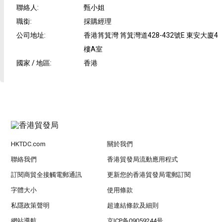
聯絡人
:
甄小姐
職銜
:
採購經理
公司地址
:
香港筲箕灣 筲箕灣道428-432號E 東安大廈4
樓A室
國家 / 地區
:
香港
HKTDC.com
關於我們
聯絡我們
香港貿發局流動應用程式
訂閱商貿全接觸電郵通訊
更新您的香港貿發局電郵訂閱
字體大小
使用條款
私隱政策聲明
超連結條款及細則
網站導航
京ICP备09059244号