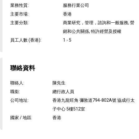
業務性質
:
服務行業公司
主要市場
:
香港
主要分類
:
商業研究，管理，諮詢和一般服務, 營
銷和公共關係, 特許經營及授權
員工人數 (香港)
:
1 - 5
聯絡資料
聯絡人
:
陳先生
職銜
:
總行政人員
公司地址
:
香港九龍旺角 彌敦道794-802A號 協成行太
子中心 5樓512室
國家 / 地區
:
香港