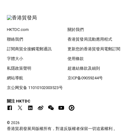
HKTDC.com
關於我們
聯絡我們
香港貿發局流動應用程式
訂閱商貿全接觸電郵通訊
更新您的香港貿發局電郵訂閱
字體大小
使用條款
私隱政策聲明
超連結條款及細則
網站導航
京ICP备09059244号
京公网安备 11010102003523号
關注 HKTDC
© 2026
香港貿易發展局版權所有，對違反版權者保留一切追索權利 。