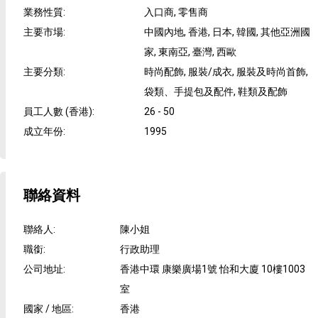
業務性質
:
入口商, 零售商
主要市場
:
中國內地, 香港, 日本, 韓國, 其他亞洲國
家, 東南亞, 臺灣, 西歐
主要分類
:
時尚配飾, 服裝/成衣, 服裝及時尚首飾,
袋類、手提包及配件, 鞋類及配飾
員工人數 (香港)
:
26 - 50
成立年份
:
1995
聯絡資料
聯絡人
:
陳小姐
職銜
:
行政助理
公司地址
:
香港中環 康樂廣場1號 怡和大廈 10樓1003
室
國家 / 地區
:
香港