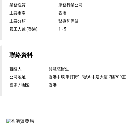
業務性質
:
服務行業公司
主要市場
:
香港
主要分類
:
醫療和保健
員工人數 (香港)
:
1 - 5
聯絡資料
聯絡人
:
龔慧慈醫生
公司地址
:
香港中環 畢打街1-3號A 中建大廈 7樓709室
國家 / 地區
:
香港