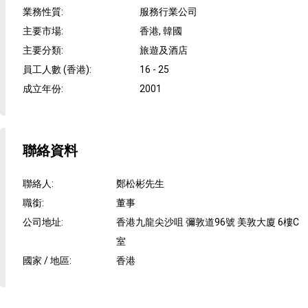
業務性質
:
服務行業公司
主要市場
:
香港, 韓國
主要分類
:
旅遊及酒店
員工人數 (香港)
:
16 - 25
成立年份
:
2001
聯絡資料
聯絡人
:
鄭松彬先生
職銜
:
董事
公司地址
:
香港九龍尖沙咀 彌敦道96號 美敦大廈 6樓C
室
國家 / 地區
:
香港