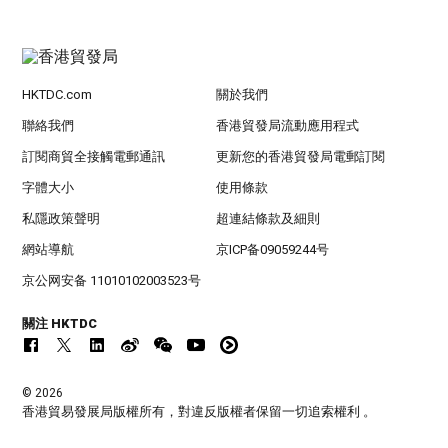
HKTDC.com
關於我們
聯絡我們
香港貿發局流動應用程式
訂閱商貿全接觸電郵通訊
更新您的香港貿發局電郵訂閱
字體大小
使用條款
私隱政策聲明
超連結條款及細則
網站導航
京ICP备09059244号
京公网安备 11010102003523号
關注 HKTDC
© 2026
香港貿易發展局版權所有，對違反版權者保留一切追索權利 。