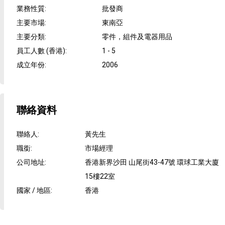
業務性質
:
批發商
主要市場
:
東南亞
主要分類
:
零件，組件及電器用品
員工人數 (香港)
:
1 - 5
成立年份
:
2006
聯絡資料
聯絡人
:
黃先生
職銜
:
市場經理
公司地址
:
香港新界沙田 山尾街43-47號 環球工業大廈
15樓22室
國家 / 地區
:
香港