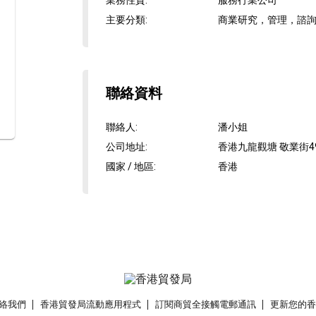
業務性質
:
服務行業公司
主要分類
:
商業研究，管理，諮詢
聯絡資料
聯絡人
:
潘小姐
公司地址
:
香港九龍觀塘 敬業街49
國家 / 地區
:
香港
絡我們
香港貿發局流動應用程式
訂閱商貿全接觸電郵通訊
更新您的