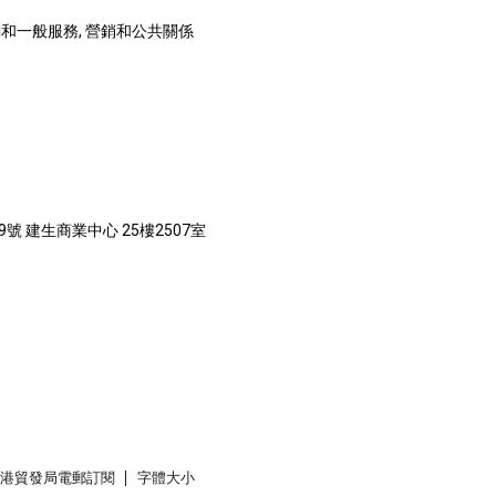
和一般服務, 營銷和公共關係
號 建生商業中心 25樓2507室
香港貿發局電郵訂閱
字體大小