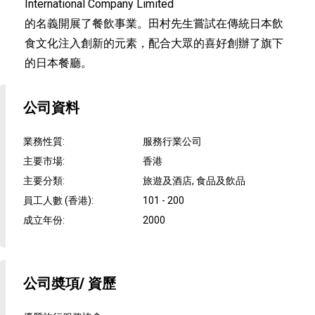
International Company Limited
的名義開展了餐飲事業。田村先生嘗試在傳統日本飲
食文化注入創新的元素，配合大眾的喜好創辦了旗下
的日本餐廳。
公司資料
業務性質
:
服務行業公司
主要市場
:
香港
主要分類
:
旅遊及酒店, 食品及飲品
員工人數 (香港)
:
101 - 200
成立年份
:
2000
公司奬項/ 資歷