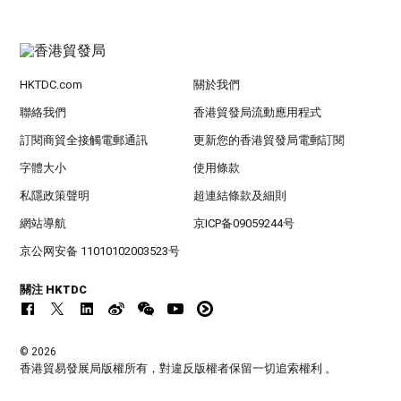
HKTDC.com
關於我們
聯絡我們
香港貿發局流動應用程式
訂閱商貿全接觸電郵通訊
更新您的香港貿發局電郵訂閱
字體大小
使用條款
私隱政策聲明
超連結條款及細則
網站導航
京ICP备09059244号
京公网安备 11010102003523号
關注 HKTDC
© 2026
香港貿易發展局版權所有，對違反版權者保留一切追索權利 。