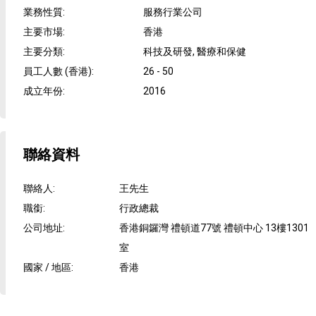
業務性質
:
服務行業公司
主要市場
:
香港
主要分類
:
科技及研發, 醫療和保健
員工人數 (香港)
:
26 - 50
成立年份
:
2016
聯絡資料
聯絡人
:
王先生
職銜
:
行政總裁
公司地址
:
香港銅鑼灣 禮頓道77號 禮頓中心 13樓1301
室
國家 / 地區
:
香港