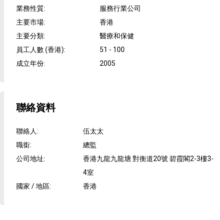
業務性質
:
服務行業公司
主要市場
:
香港
主要分類
:
醫療和保健
員工人數 (香港)
:
51 - 100
成立年份
:
2005
聯絡資料
聯絡人
:
伍太太
職銜
:
總監
公司地址
:
香港九龍九龍塘 對衡道20號 碧霞閣2-3樓3-
4室
國家 / 地區
:
香港