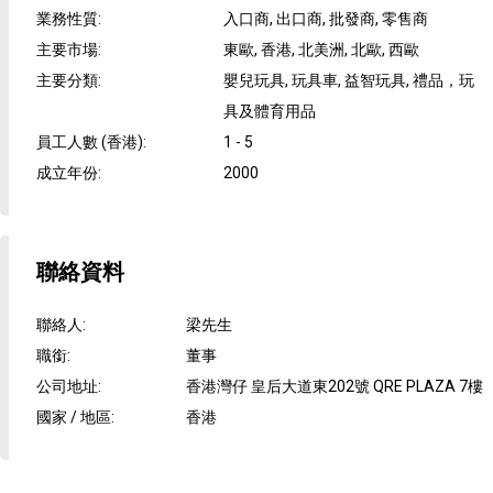
業務性質
:
入口商, 出口商, 批發商, 零售商
主要市場
:
東歐, 香港, 北美洲, 北歐, 西歐
主要分類
:
嬰兒玩具, 玩具車, 益智玩具, 禮品，玩
具及體育用品
員工人數 (香港)
:
1 - 5
成立年份
:
2000
聯絡資料
聯絡人
:
梁先生
職銜
:
董事
公司地址
:
香港灣仔 皇后大道東202號 QRE PLAZA 7樓
國家 / 地區
:
香港