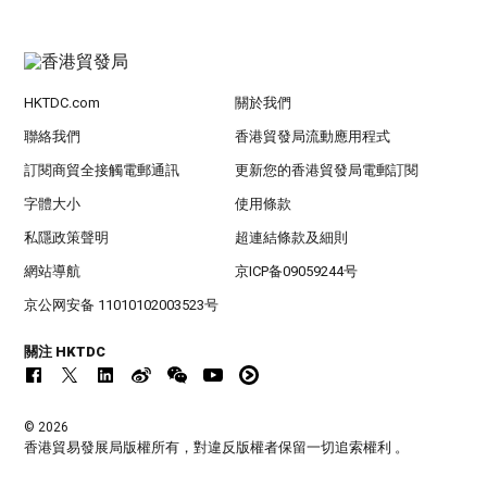
HKTDC.com
關於我們
聯絡我們
香港貿發局流動應用程式
訂閱商貿全接觸電郵通訊
更新您的香港貿發局電郵訂閱
字體大小
使用條款
私隱政策聲明
超連結條款及細則
網站導航
京ICP备09059244号
京公网安备 11010102003523号
關注 HKTDC
© 2026
香港貿易發展局版權所有，對違反版權者保留一切追索權利 。