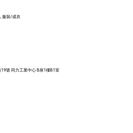
 服裝/成衣
19號 同力工業中心 B座1樓B1室