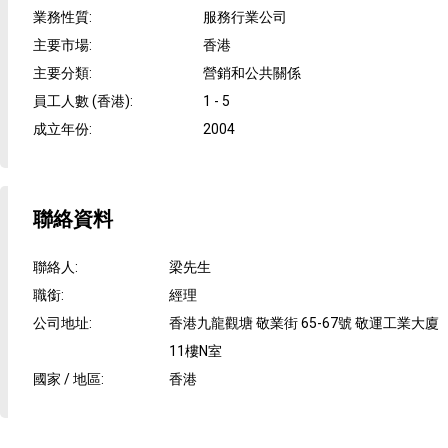
業務性質
:
服務行業公司
主要市場
:
香港
主要分類
:
營銷和公共關係
員工人數 (香港)
:
1 - 5
成立年份
:
2004
聯絡資料
聯絡人
:
梁先生
職銜
:
經理
公司地址
:
香港九龍觀塘 敬業街 65-67號 敬運工業大廈
11樓N室
國家 / 地區
:
香港