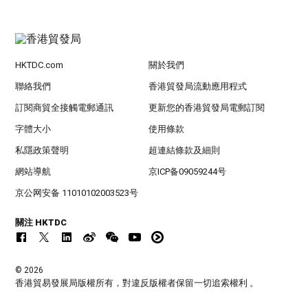
HKTDC.com
關於我們
聯絡我們
香港貿發局流動應用程式
訂閱商貿全接觸電郵通訊
更新您的香港貿發局電郵訂閱
字體大小
使用條款
私隱政策聲明
超連結條款及細則
網站導航
京ICP备09059244号
京公网安备 11010102003523号
關注 HKTDC
© 2026
香港貿易發展局版權所有，對違反版權者保留一切追索權利 。