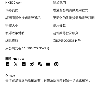
HKTDC.com
關於我們
聯絡我們
香港貿發局流動應用程式
訂閱商貿全接觸電郵通訊
更新您的香港貿發局電郵訂閱
字體大小
使用條款
私隱政策聲明
超連結條款及細則
網站導航
京ICP备09059244号
京公网安备 11010102003523号
關注 HKTDC
© 2026
香港貿易發展局版權所有，對違反版權者保留一切追索權利 。