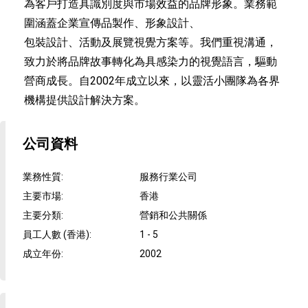
為客戶打造具識別度與市場效益的品牌形象。業務範
圍涵蓋企業宣傳品製作、形象設計、
包裝設計、活動及展覽視覺方案等。我們重視溝通，
致力於將品牌故事轉化為具感染力的視覺語言，驅動
營商成長。自2002年成立以來，以靈活小團隊為各界
機構提供設計解決方案。
公司資料
業務性質
:
服務行業公司
主要市場
:
香港
主要分類
:
營銷和公共關係
員工人數 (香港)
:
1 - 5
成立年份
:
2002