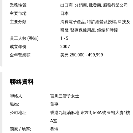
業務性質
:
出口商, 分銷商, 批發商, 服務行業公司
主要市場
:
日本
主要分類
:
消費電子產品, 特許經營及授權, 科技及
研發, 醫療保健用品, 鐘錶和時鐘
員工人數 (香港)
:
1 - 5
成立年份
:
2007
全年營業額
:
美元 250,000 - 499,999
聯絡資料
聯絡人
:
宮川三智子女士
職銜
:
董事
公司地址
:
香港九龍油麻地 東方街6-8A號 東裕大廈4樓
A室
國家 / 地區
:
香港