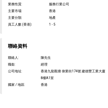
業務性質
:
服務行業公司
主要市場
:
香港
主要分類
:
地產
員工人數 (香港)
:
1 - 5
聯絡資料
聯絡人
:
陳先生
職銜
:
經理
公司地址
:
香港九龍觀塘 偉業街174號 建德豐工業大廈
8樓A1室
國家 / 地區
:
香港