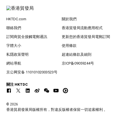
HKTDC.com
關於我們
聯絡我們
香港貿發局流動應用程式
訂閱商貿全接觸電郵通訊
更新您的香港貿發局電郵訂閱
字體大小
使用條款
私隱政策聲明
超連結條款及細則
網站導航
京ICP备09059244号
京公网安备 11010102003523号
關注 HKTDC
© 2026
香港貿易發展局版權所有，對違反版權者保留一切追索權利 。