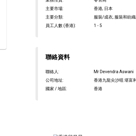
業務性質
:
零售商
主要市場
:
香港, 日本
主要分類
:
服裝/成衣, 服裝和紡
員工人數 (香港)
:
1 - 5
聯絡資料
聯絡人
:
Mr Devendra Aswani
公司地址
:
香港九龍尖沙咀 堪富利
國家 / 地區
:
香港