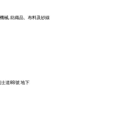
織機械, 紡織品、布料及紗線
士道8B號 地下