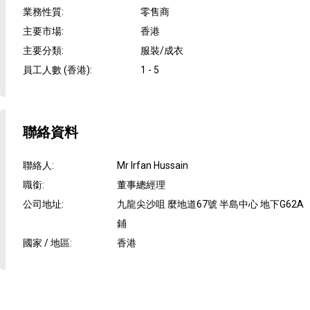
業務性質
:
零售商
主要市場
:
香港
主要分類
:
服裝/成衣
員工人數 (香港)
:
1 - 5
聯絡資料
聯絡人
:
Mr Irfan Hussain
職銜
:
董事總經理
公司地址
:
九龍尖沙咀 麼地道67號 半島中心 地下G62A
鋪
國家 / 地區
:
香港