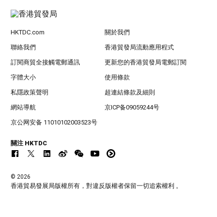
HKTDC.com
關於我們
聯絡我們
香港貿發局流動應用程式
訂閱商貿全接觸電郵通訊
更新您的香港貿發局電郵訂閱
字體大小
使用條款
私隱政策聲明
超連結條款及細則
網站導航
京ICP备09059244号
京公网安备 11010102003523号
關注 HKTDC
© 2026
香港貿易發展局版權所有，對違反版權者保留一切追索權利 。