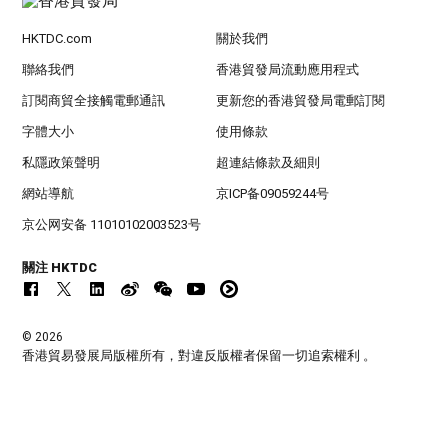
HKTDC.com
關於我們
聯絡我們
香港貿發局流動應用程式
訂閱商貿全接觸電郵通訊
更新您的香港貿發局電郵訂閱
字體大小
使用條款
私隱政策聲明
超連結條款及細則
網站導航
京ICP备09059244号
京公网安备 11010102003523号
關注 HKTDC
© 2026
香港貿易發展局版權所有，對違反版權者保留一切追索權利 。