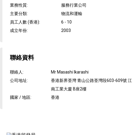
業務性質
:
服務行業公司
主要分類
:
物流和運輸
員工人數 (香港)
:
6 - 10
成立年份
:
2003
聯絡資料
聯絡人
:
Mr Masashi Ikarashi
公司地址
:
香港新界荃灣 青山公路荃灣段603-609號 江
南工業大廈 B座2樓
國家 / 地區
:
香港