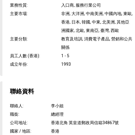
業務性質
:
入口商, 服務行業公司
主要市場
:
非洲, 大洋洲, 中南美洲, 中國內地, 東歐,
香港, 日本, 韓國, 中東, 北美洲, 其他亞
洲國家, 北歐, 東南亞, 臺灣, 西歐
主要分類
:
教育及培訓, 消費電子產品, 營銷和公共
關係
員工人數 (香港)
:
1 - 5
成立年份
:
1993
聯絡資料
聯絡人
:
李小姐
職銜
:
總經理
公司地址
:
香港北角 英皇道郵政局信箱34867號
國家 / 地區
:
香港