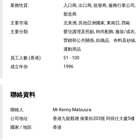
業務性質
:
入口商, 出口商, 批發商, 服務行業公司,
製造商
主要市場
:
北美洲, 其他亞洲國家, 東南亞, 西歐
主要分類
:
嬰兒護理及照顧, 時尚配飾, 服裝/成衣,
營銷和公共關係, 紡織品、布料及紗線,
運動用品
員工人數 (香港)
:
51 - 100
成立年份
:
1996
聯絡資料
聯絡人
:
Mr Kenny Matsuura
公司地址
:
香港九龍觀塘 偉業街203號 同得仕大廈5樓
國家 / 地區
:
香港