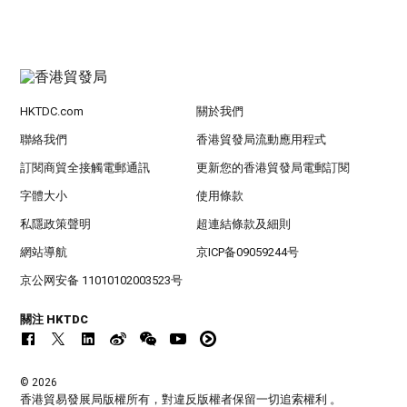
HKTDC.com
關於我們
聯絡我們
香港貿發局流動應用程式
訂閱商貿全接觸電郵通訊
更新您的香港貿發局電郵訂閱
字體大小
使用條款
私隱政策聲明
超連結條款及細則
網站導航
京ICP备09059244号
京公网安备 11010102003523号
關注 HKTDC
© 2026
香港貿易發展局版權所有，對違反版權者保留一切追索權利 。