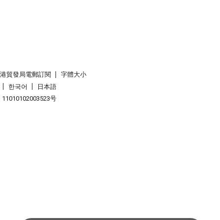
香港貿發局電郵訂閱
字體大小
한국어
日本語
1010102003523号