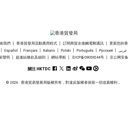
絡我們
香港貿發局流動應用程式
訂閱商貿全接觸電郵通訊
更新您的
Español
Français
Italiano
Polski
Português
Pусский
عربى
策聲明
超連結條款及細則
網站導航
京ICP备09059244号
京公网安备 1
關注 HKTDC
© 2026
香港貿易發展局版權所有，對違反版權者保留一切追索權利 。