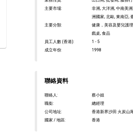
業務性質
:
出口商, 批發商, 服務
主要市場
:
非洲, 大洋洲, 中南美洲,
洲國家, 北歐, 東南亞, 
主要分類
:
健康，美容及嬰兒護理, 
戲桌, 食品
員工人數 (香港)
:
1 - 5
成立年份
:
1998
聯絡資料
聯絡人
:
蔡小姐
職銜
:
總經理
公司地址
:
香港新界沙田 火炭山尾街
國家 / 地區
:
香港