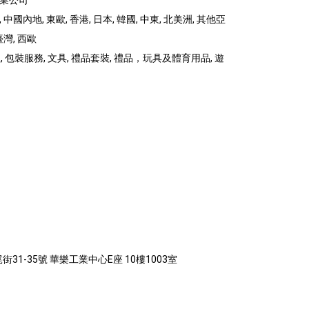
行業公司
 中國內地, 東歐, 香港, 日本, 韓國, 中東, 北美洲, 其他亞
臺灣, 西歐
包裝服務, 文具, 禮品套裝, 禮品，玩具及體育用品, 遊
31-35號 華樂工業中心E座 10樓1003室