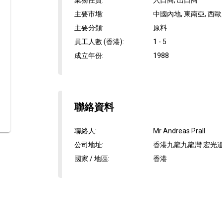
業務性質
:
入口商, 出口商
主要市場
:
中國內地, 東南亞, 西歐
主要分類
:
原料
員工人數 (香港)
:
1 - 5
成立年份
:
1988
聯絡資料
聯絡人
:
Mr Andreas Prall
公司地址
:
香港九龍九龍灣 宏光道8
國家 / 地區
:
香港