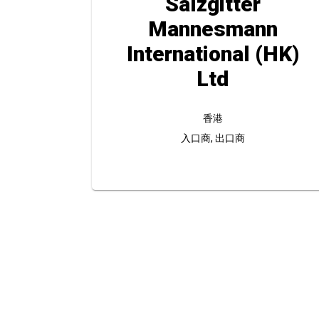
Salzgitter
Mannesmann
International (HK)
Ltd
香港
入口商, 出口商