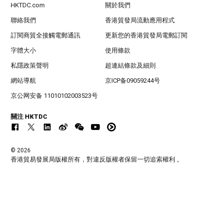
HKTDC.com
關於我們
聯絡我們
香港貿發局流動應用程式
訂閱商貿全接觸電郵通訊
更新您的香港貿發局電郵訂閱
字體大小
使用條款
私隱政策聲明
超連結條款及細則
網站導航
京ICP备09059244号
京公网安备 11010102003523号
關注 HKTDC
© 2026
香港貿易發展局版權所有，對違反版權者保留一切追索權利 。