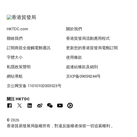
HKTDC.com
關於我們
聯絡我們
香港貿發局流動應用程式
訂閱商貿全接觸電郵通訊
更新您的香港貿發局電郵訂閱
字體大小
使用條款
私隱政策聲明
超連結條款及細則
網站導航
京ICP备09059244号
京公网安备 11010102003523号
關注 HKTDC
© 2026
香港貿易發展局版權所有，對違反版權者保留一切追索權利 。