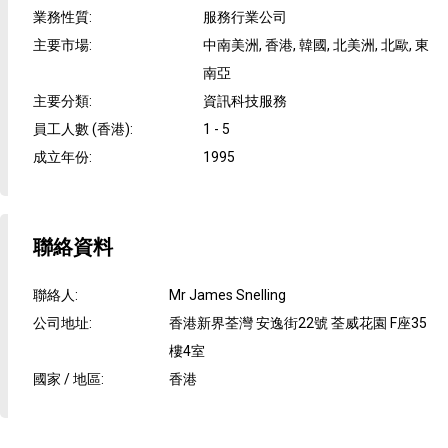
業務性質
:
服務行業公司
主要市場
:
中南美洲, 香港, 韓國, 北美洲, 北歐, 東
南亞
主要分類
:
資訊科技服務
員工人數 (香港)
:
1 - 5
成立年份
:
1995
聯絡資料
聯絡人
:
Mr James Snelling
公司地址
:
香港新界荃灣 安逸街22號 荃威花園 F座35
樓4室
國家 / 地區
:
香港