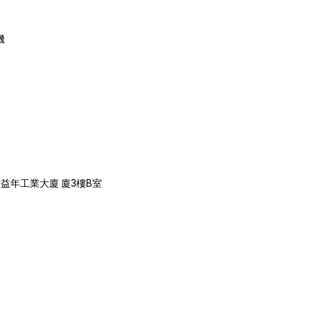
機
 益年工業大廈 廈3樓B室