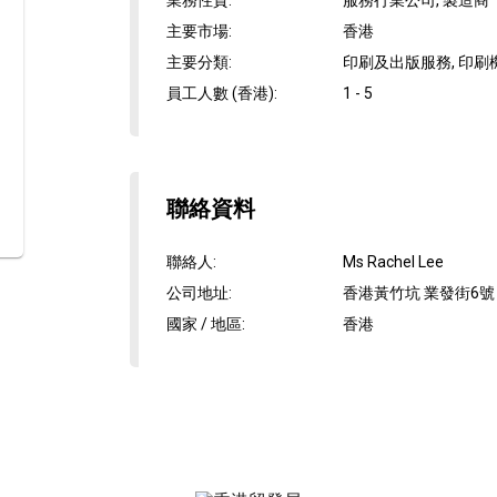
業務性質
:
服務行業公司, 製造商
主要市場
:
香港
主要分類
:
印刷及出版服務, 印刷
員工人數 (香港)
:
1 - 5
聯絡資料
聯絡人
:
Ms Rachel Lee
公司地址
:
香港黃竹坑 業發街6號
國家 / 地區
:
香港