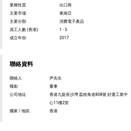
業務性質
:
出口商
主要市場
:
東南亞
主要分類
:
消費電子產品
員工人數 (香港)
:
1 - 5
成立年份
:
2017
聯絡資料
聯絡人
:
尹先生
職銜
:
董事
公司地址
:
香港九龍長沙灣 荔枝角道808號 好運工業中
心11樓2室
國家 / 地區
:
香港