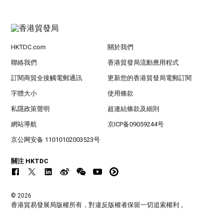
HKTDC.com
關於我們
聯絡我們
香港貿發局流動應用程式
訂閱商貿全接觸電郵通訊
更新您的香港貿發局電郵訂閱
字體大小
使用條款
私隱政策聲明
超連結條款及細則
網站導航
京ICP备09059244号
京公网安备 11010102003523号
關注 HKTDC
© 2026
香港貿易發展局版權所有，對違反版權者保留一切追索權利 。