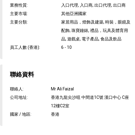
業務性質
:
入口代理, 入口商, 出口代理, 出口商
主要市場
:
其他亞洲國家
主要分類
:
家居用品，燈飾及建築, 時裝，眼鏡及
配飾, 珠寶鐘錶, 禮品，玩具及體育用
品, 遊戲桌, 電子產品, 食品及飲品
員工人數 (香港)
:
6 - 10
聯絡資料
聯絡人
:
Mr Ali Faizal
公司地址
:
香港九龍尖沙咀 中間道1C號 漢口中心 C座
12樓C2室
國家 / 地區
:
香港