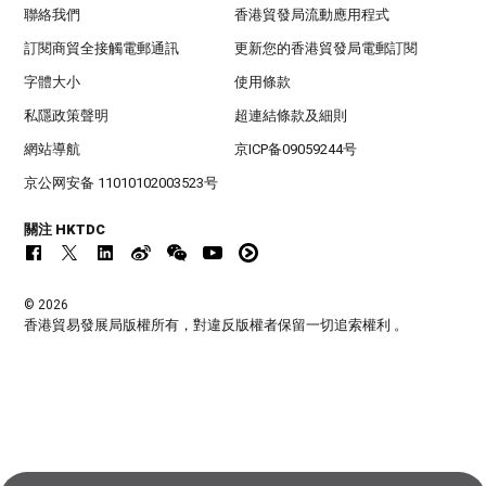
聯絡我們
香港貿發局流動應用程式
訂閱商貿全接觸電郵通訊
更新您的香港貿發局電郵訂閱
字體大小
使用條款
私隱政策聲明
超連結條款及細則
網站導航
京ICP备09059244号
京公网安备 11010102003523号
關注 HKTDC
© 2026
香港貿易發展局版權所有，對違反版權者保留一切追索權利 。