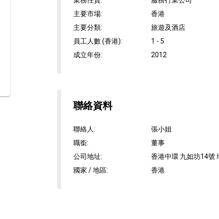
業務性質
:
服務行業公司
主要市場
:
香港
主要分類
:
旅遊及酒店
員工人數 (香港)
:
1 - 5
成立年份
:
2012
聯絡資料
聯絡人
:
張小姐
職銜
:
董事
公司地址
:
香港中環 九如坊14號
國家 / 地區
:
香港