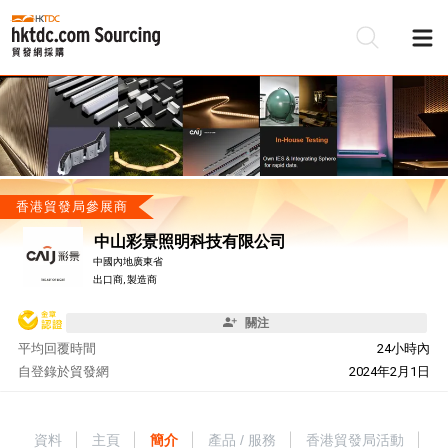
香港貿發局參展商
中山彩景照明科技有限公司
中國內地廣東省
出口商, 製造商
關注
平均回覆時間
24小時內
自
登錄於貿發網
2024年2月1日
資料
主頁
簡介
產品 / 服務
香港貿發局活動